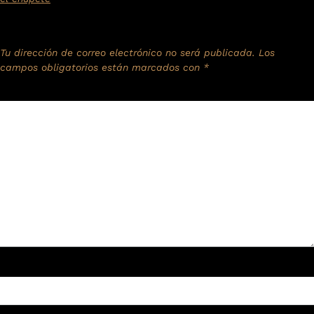
Deja una respuesta
Tu dirección de correo electrónico no será publicada.
Los
campos obligatorios están marcados con
*
Comentario
*
Nombre
*