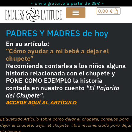
- Envío gratuito a partir de 38€ -
0,00
€
PADRES Y MADRES de hoy
En su artículo:
“Cómo ayudar a mi bebé a dejar el
chupete”
Recomienda contarles a los niños alguna
historia relacionada con el chupete y
PONE COMO EJEMPLO la historia
contada en nuestro cuento
"El Pajarito
del Chupete".
ACCEDE AQUÍ AL ARTÍCULO
Etiquetado
Artículo sobre cómo dejar el chupete
,
consejos para
dejar el chupete
,
dejar el chupete
,
libro recomendado para dejar
el chupete