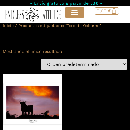
- Envío gratuito a partir de 38€ -
0,00
€
Inicio
/ Productos etiquetados “Toro de Osborne”
Toro de Osborne
Mostrando el único resultado