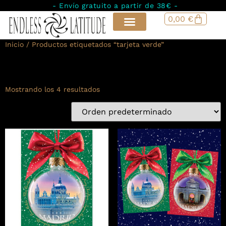
- Envío gratuito a partir de 38€ -
0,00
€
Inicio
/ Productos etiquetados “tarjeta verde”
tarjeta verde
Mostrando los 4 resultados