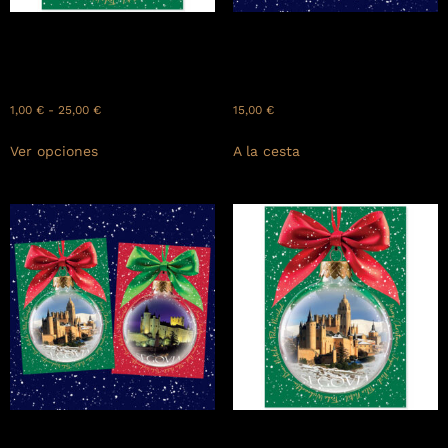
MAD-X-002
NAVIDAD MADRID
Tarjeta postal navideña de
Pack de tarjetas postales
Madrid: Catedral de la
navideñas.
Almudena.
(24uds.)
1,00
€
-
25,00
€
15,00
€
Ver opciones
A la cesta
NAVIDAD SEGOVIA
SEG-X-002