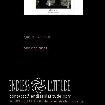
MAD-V-006
Postal de Madrid: El Oso y el
Madroño
1,00
€
-
25,00
€
Ver opciones
contacto@endlesslatitude.com
© ENDLESS LATITUDE. Marca registrada. Todos los