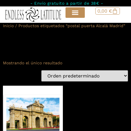
- Envío gratuito a partir de 38€ -
0,00
€
Inicio
/ Productos etiquetados “postal puerta Alcalá Madrid”
postal puerta Alcalá
Madrid
Mostrando el único resultado