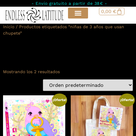
- Envío gratuito a partir de 38€ -
0,00
€
Inicio
/ Productos etiquetados “niñas de 3 años que usan
chupete”
niñas de 3 años que
usan chupete
Mostrando los 2 resultados
¡Oferta!
¡Oferta!