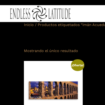
Inicio
/ Productos etiquetados “imán Acuedu
imán Acueduc
Mostrando el único resultado
¡Oferta!