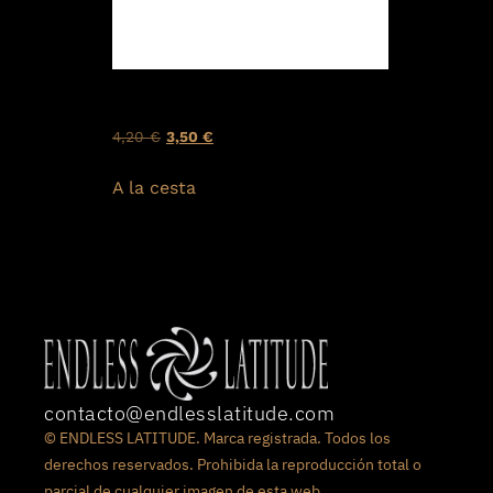
IMÁN-001-SEGOVIA
4,20
€
3,50
€
A la cesta
contacto@endlesslatitude.com
© ENDLESS LATITUDE. Marca registrada. Todos los
derechos reservados. Prohibida la reproducción total o
parcial de cualquier imagen de esta web.