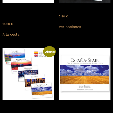
ANDALUCÍA:. Luz, color y
Block de notas panorámico
duende – Light, colour and
2,90
€
charm
14,90
€
Ver opciones
A la cesta
¡Oferta!
COLECCIÓN: «Guías
ESPAÑA – SPAIN: Tierra de
Fotográficas de España» (5
contrastes – Land of contrasts