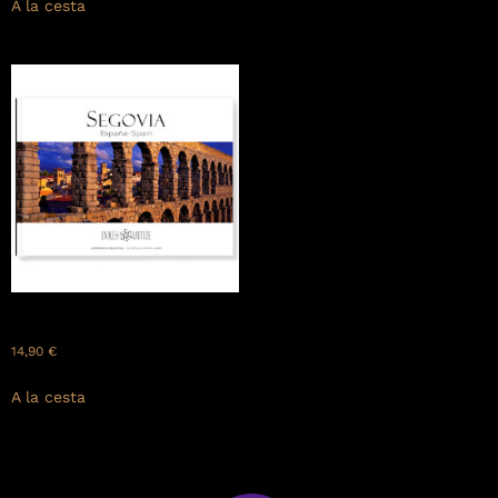
A la cesta
SEGOVIA: España – Spain
14,90
€
A la cesta