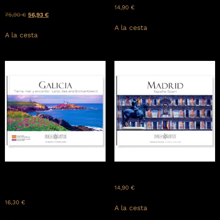
libros)
14,90
€
75,90
€
56,93
€
A la cesta
A la cesta
GALICIA: Tierra, mar y
MADRID: España – Spain
encanto – Land, Sea and
14,90
€
Enchantment
16,30
€
A la cesta