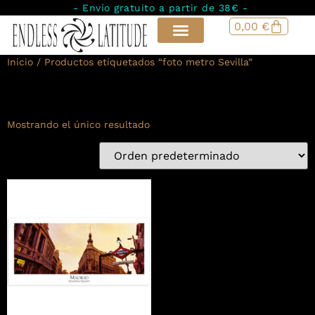
- Envío gratuito a partir de 38€ -
0,00
€
Inicio
/ Productos etiquetados “foto metro Sevilla”
foto metro Sevilla
Mostrando el único resultado