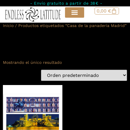
- Envío gratuito a partir de 38€ -
0,00
€
Inicio
/ Productos etiquetados “Casa de la panadería Madrid”
Casa de la panadería
Madrid
Mostrando el único resultado