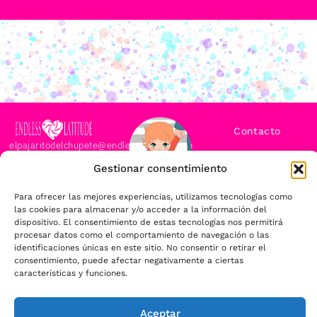
Contacto
elpajaritodelchupete@endlesslatitude.com
© EL PAJARITO EL
Aviso legal
Gestionar consentimiento
CHUPETE.
Registrado. Todos
Política de
Para ofrecer las mejores experiencias, utilizamos tecnologías como
Privacidad
los derechos
las cookies para almacenar y/o acceder a la información del
reservados.
dispositivo. El consentimiento de estas tecnologías nos permitirá
Condiciones
Prohibida la
procesar datos como el comportamiento de navegación o las
Generales
de la venta
reproducción total
identificaciones únicas en este sitio. No consentir o retirar el
o parcial de
consentimiento, puede afectar negativamente a ciertas
características y funciones.
Política de
cualquier imagen
cookies
de esta web.
Declaración
Aceptar