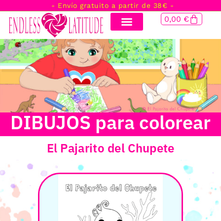
- Envío gratuito a partir de 38€ -
0,00
€
DIBUJOS para colorear
El Pajarito del Chupete