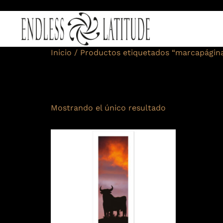
Inicio
/ Productos etiquetados “marcapágina
marcapáginas
Mostrando el único resultado