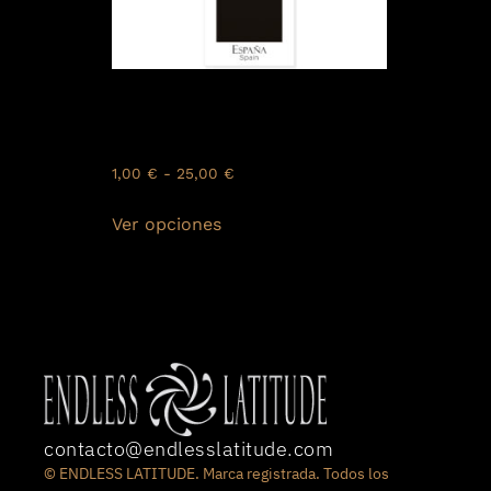
ESP-M-001
Marcapáginas de España: El
Toro de Osborne
1,00
€
-
25,00
€
Ver opciones
contacto@endlesslatitude.com
© ENDLESS LATITUDE. Marca registrada. Todos los