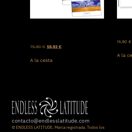
COLECCIÓN: «Guías
ESPAÑA
Fotográficas de España» (5
contra
libros)
14,90
€
75,90
€
56,93
€
A la c
A la cesta
contacto@endlesslatitude.com
© ENDLESS LATITUDE. Marca registrada. Todos los