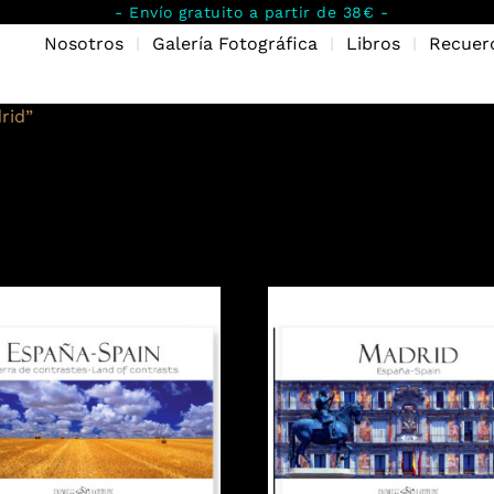
- Envío gratuito a partir de 38€ -
Nosotros
Galería Fotográfica
Libros
Recuer
rid”
id