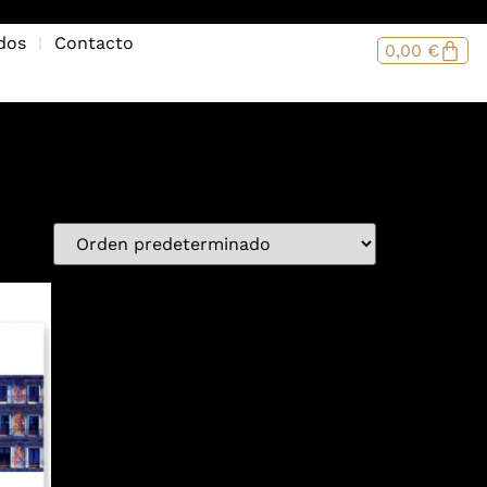
dos
Contacto
0,00
€