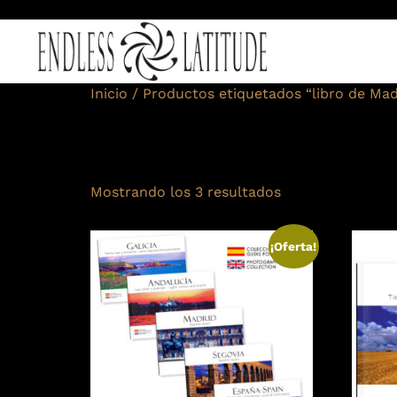
Inicio
/ Productos etiquetados “libro de Mad
libro de Madr
Mostrando los 3 resultados
¡Oferta!