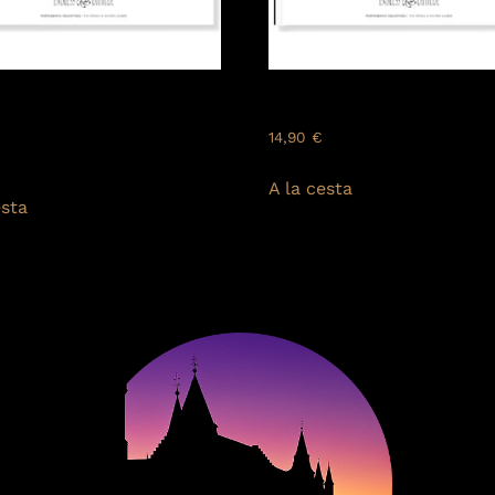
 – SPAIN: Tierra de
MADRID: España – Spain
stes – Land of contrasts
14,90
€
A la cesta
esta